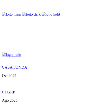
Skip
to
the
content
CASA FONDA
Oct 2025
Ca GRP
Ago 2025