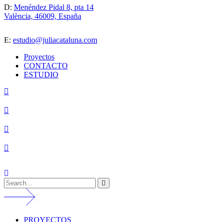
D:
Menéndez Pidal 8, pta 14
València, 46009, España
E:
estudio@juliacataluna.com
Proyectos
CONTACTO
ESTUDIO
PROYECTOS